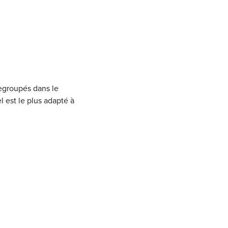
regroupés dans le
 est le plus adapté à
adaptée à la cuisson
ans les
eras ici les réponses
ives
et des questions
ouillir:
pâtes
riz
ôtir:
œufs brouillés
crêpes
escalopes