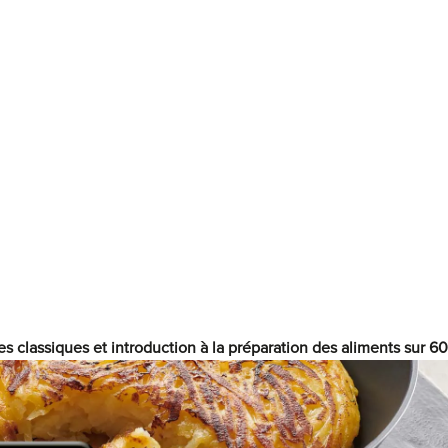
C
C
P
P
C
F
p
F
C
F
es classiques et introduction à la préparation des aliments sur 6