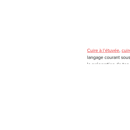
Cuire à l’étuvée
,
cuir
langage courant sous 
la préparation de ton
Que se passe-t-il si 
en douceur de quel
aliments?
Quelle est
à de nombreuses ques
de fond.