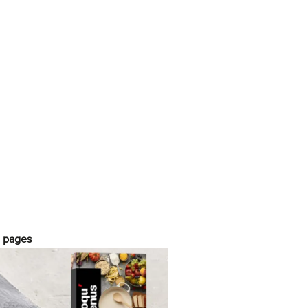
ouper des herbes
ouper un oignon
réparer la viande
aner
onserver
ormer des rouleaux (wraps, rouleaux de
rintemps, rouleaux d’été)
ormer des sushis
araméliser
aire tremper / dissoudre la gélatine
0 pages