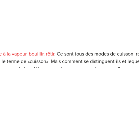
e à la vapeur
,
bouillir
,
rôtir
. Ce sont tous des modes de cuisson, 
le terme de «cuisson». Mais comment se distinguent-ils et lequel
 en-cas, de ton déjeuner sur le pouce ou de ton souper?
tu ajoutes de l’eau à un aliment? Quelle méthode de cuisson est 
 ingrédient? Comment
conserver
le plus de
nutriments
possible d
 la
différence entre
cuire à la vapeur
et
cuire à l’étuvée
?
Tu trouv
tions concernant la préparation, y compris des
vidéos explicat
B
R