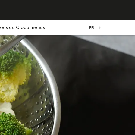
Mon compte
ivers du Croqu’menus
FR
Log-in