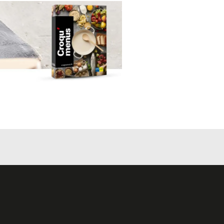
, des champignons et
e presser ou
sible