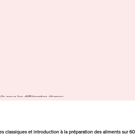
ls pour les différentes étapes:
fragiles dans une bassine d’eau ou dans l’évier, et les autres ali
es classiques et introduction à la préparation des aliments sur 6
liments dans une passoire ou un tamis