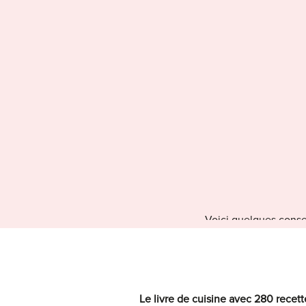
Voici quelques consei
Laver
Laver les aliments 
courante
Le livre de cuisine avec 280 recett
Laver les petits a