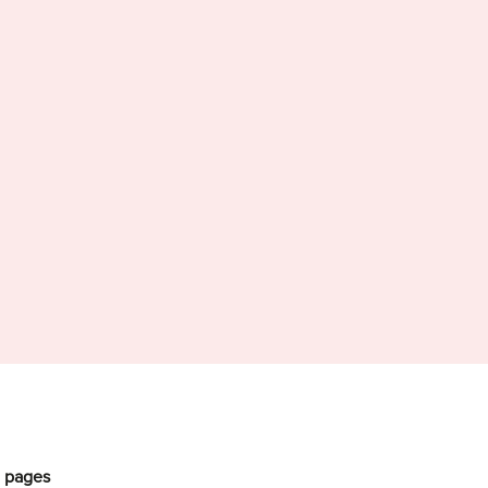
ments sous l’eau
0 pages