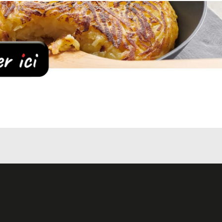
uniquement si besoin, par exemple lorsqu’ils sont sales
vinaigre ou de sel dans l’eau en cas de présence de nuisibles
isquent de perdre du goût si on les lave. C’est le cas des baies
iques
gnifie en couper certaines parties et l’éplucher, le dénoyauter, l
nt être épluchés avec parcimonie dans la mesure du possible
es doivent être coupées avec un couteau
si, il faut le jeter
orceaux
ts en petits morceaux juste avant le repas dans la mesure du pos
es aliments permet de libérer les arômes