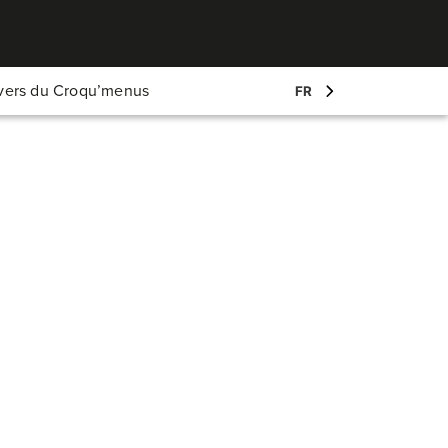
Mon compte
ivers du Croqu’menus
FR
Log-in