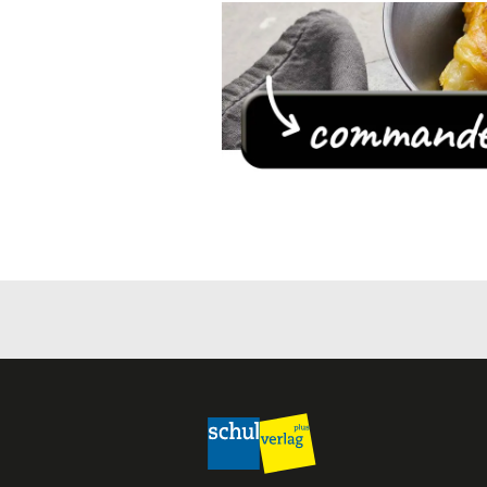
Laver les aliments 
Ajouter un peu de 
Certains aliments r
des herbes aromat
Parer
Parer un aliment si
l’épépiner
Les aliments doive
Les parties pourri
Si un aliment est moi
Réduire en petits m
Réduire les alimen
Le fait de couper l