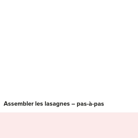
Assembler les lasagnes – pas-à-pas
Commencer par la sauce à la viande hachée, en verser
autant que nécessaire dans le plat à gratin de manière à
couvrir le fond