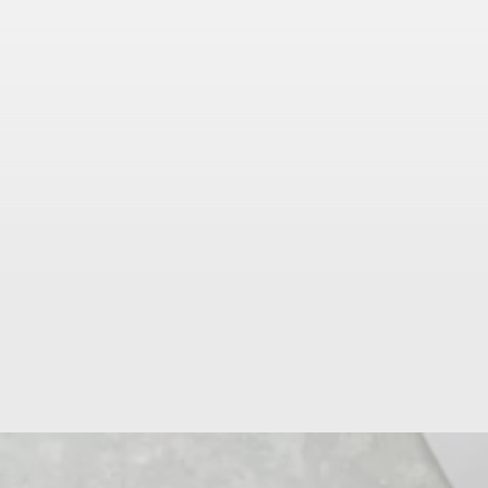
2
gousses d
presser à l’aide d’un
presse-