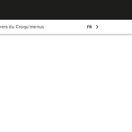
Mon compte
ivers du Croqu’menus
FR
Log-in