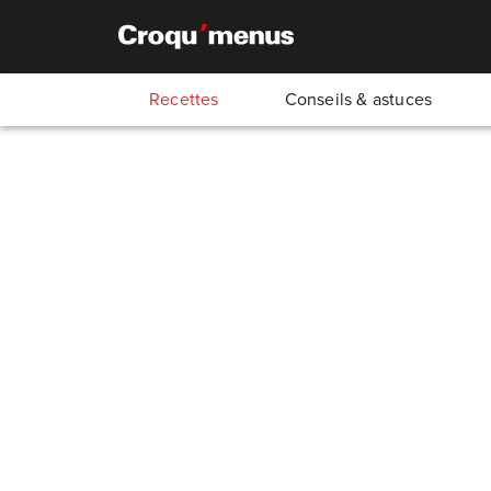
Recettes
Conseils & astuces
Émincé de tofu
45
Min.
15
Min.
30
Min.