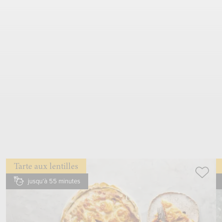
2
.
Pas
1 pincée
sel
ajouter aux blancs d’œuf
battre en neige au
batteur-mixeur
Tarte aux lentilles
jusqu'à 55 minutes