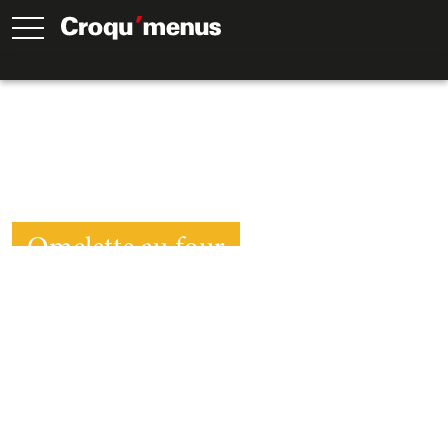
Omelette au four
35
Min.
15
Min.
20
Min.