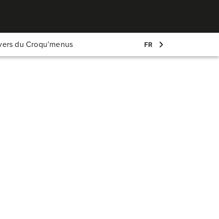
Mon compte
ivers du Croqu’menus
FR
Log-in