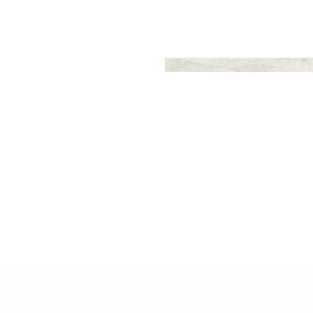
(
1
)