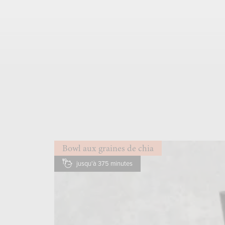
Bowl aux graines de chia
jusqu'à 375 minutes