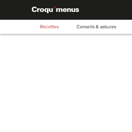
Recettes
Conseils & astuces
Shakshuka
60
Min.
30
Min.
30
Min.