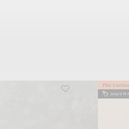
Pâte à tartin
jusqu'à 15 