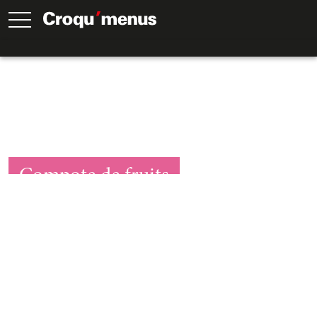
Compote de fruits
15
Min.
15
Min.