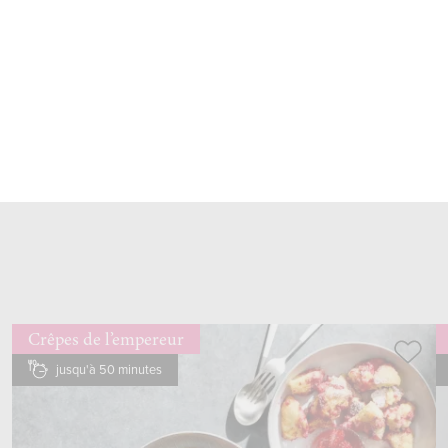
parer, couper en morceaux, ajouter
porter à ébullition
à feu très vif
revenir à feu doux, couvrir et cuire
temps
5 min
Crêpes de l’empereur
jusqu'à 50 minutes