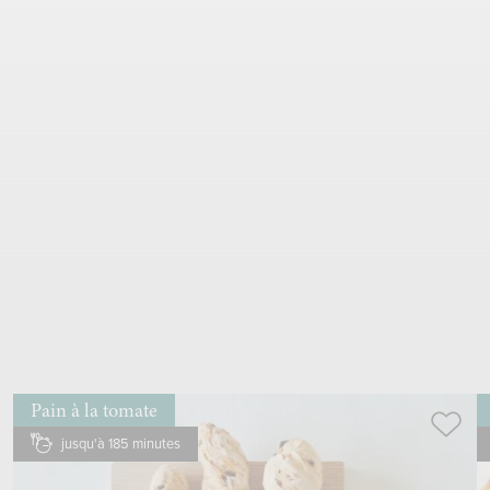
1
œuf
battre à la
fourchette
dans un petit
saladier
badigeonner les pains avec un
pinceau
inciser les pains en croix
cuire
dans le bas du
four
, 200 °C, env. 25 min
les pains doivent sonner creux lorsqu’on tape en dessous
Pain à la tomate
jusqu'à 185 minutes