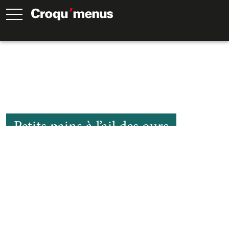
Petits pains à l’ail des ours
55
Min.
30
Min.
25
Min.