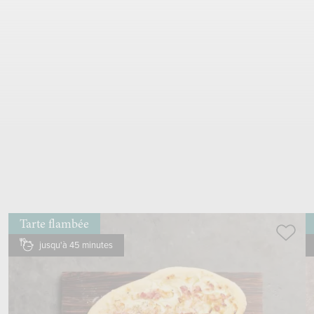
2
.
Pas
0.5 botte
ail des ours
laver, couper en fines lanières, ajouter
Tarte flambée
jusqu'à 45 minutes