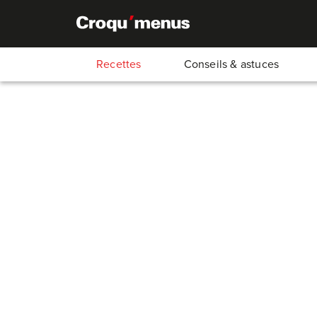
Recettes
Conseils & astuces
Steaks hachés
30
Min.
15
Min.
15
Min.