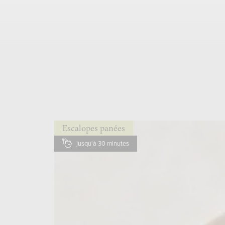
Escalopes panées
jusqu'à 30 minutes