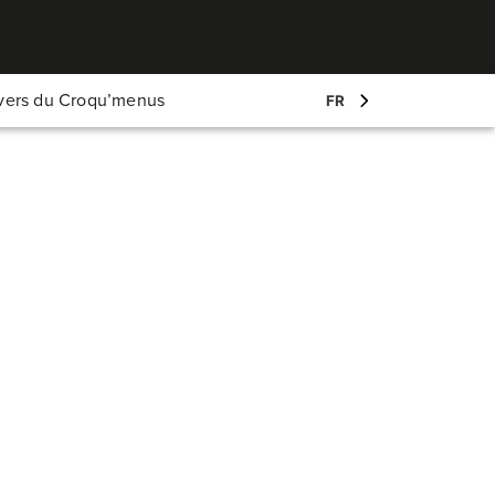
Mon compte
ivers du Croqu’menus
FR
Log-in