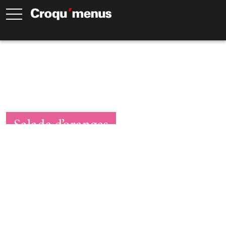
Salade d’oranges
30
Min.
30
Min.