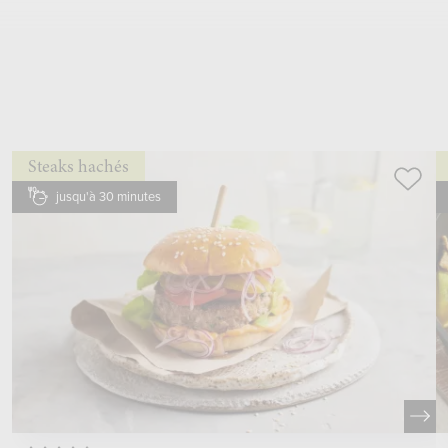
parer, couper finement, ajouter
Steaks hachés
jusqu'à 30 minutes