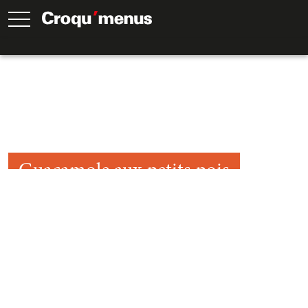
Guacamole aux petits pois
15
Min.
15
Min.