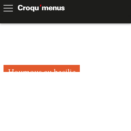
Houmous au basilic
15
Min.
15
Min.