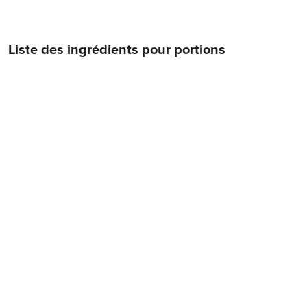
Liste des ingrédients pour
portions
1 boîte
pois chiches (égouttés env. 250 g)
0.5
citron
1 botte
basilic
50 g
pâte de sésame
3 cs
eau
2 cs
jus de citron
2 cs
huile d’olive
0.5 cc
sel