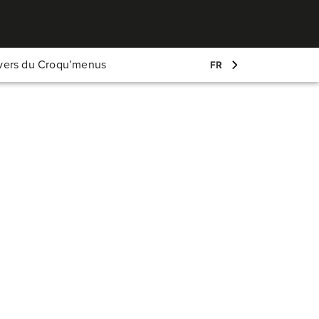
Mon compte
ivers du Croqu’menus
FR
Log-in