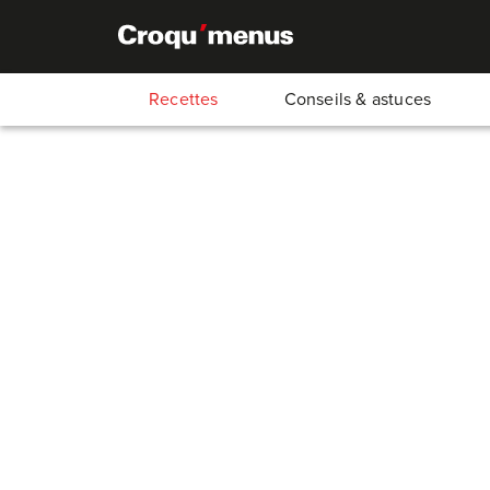
Recettes
Conseils & astuces
Brochettes
75
Min.
30
Min.
15
Min.
30
Min.