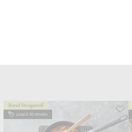
0.5 cc
sel
ajouter, mélanger à la
cuillère
mettre au réfrigérateur
20 min minimum
Bœuf Stroganoff
jusqu'à 30 minutes