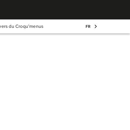
Mon compte
ivers du Croqu’menus
FR
Log-in