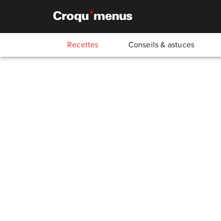
Recettes
Conseils & astuces
Croustillants au poiss
42
Min.
30
Min.
12
Min.