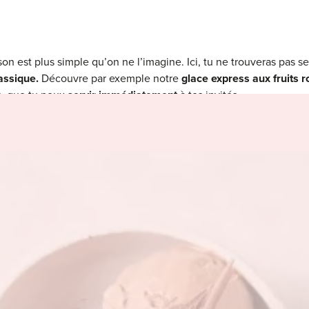
son est plus simple qu’on ne l’imagine. Ici, tu ne trouveras pas s
lassique.
Découvre par exemple notre
glace express aux fruits 
s, que tu peux
servir immédiatement
à tes invités.
ères une
glace au pain d’épices,
que tu peux servir en hiver et p
tes de pain d’épices
?
lter notre
collection de glaces
et laisse-toi inspirer :