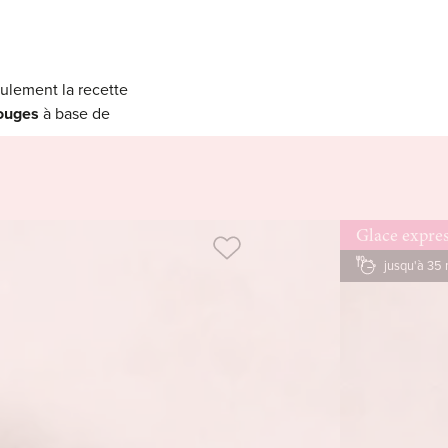
eulement la recette
rouges
à base de
our laquelle tu peux
Glace expres
jusqu'à 35