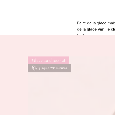
Faire de la glace mai
de la
glace vanille c
fruits rouges surgelé
À moins que tu préf
même utiliser tes
res
N’hésite pas à consu
Glace au chocolat
jusqu'à 210 minutes