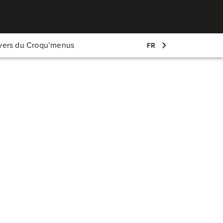
Mon compte
ivers du Croqu’menus
FR
Log-in