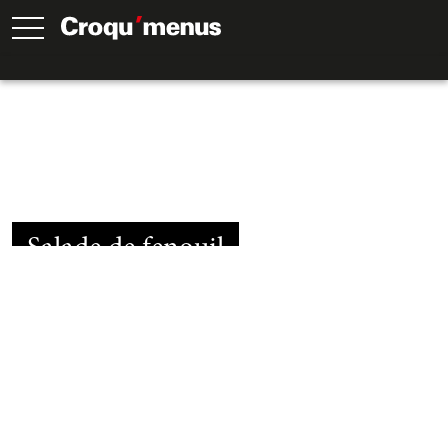
Salade de fenouil
30
Min.
30
Min.