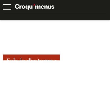
Salade d’automne
30
Min.
30
Min.