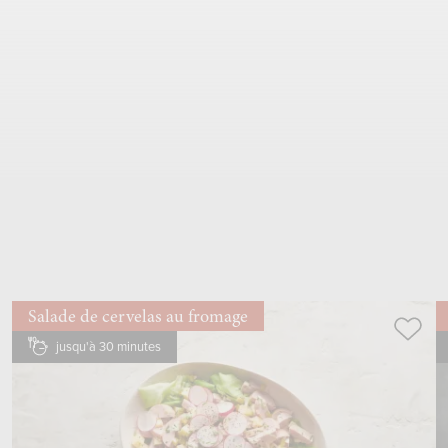
chou chinois, feuille de chêne, endive,
laitue, lollo rouge, trévise, roquette,
épinards
parer, laver, sécher dans l’
essoreuse à salade
, réduire en
petits morceaux si besoin, mettre dans un
saladier
Salade de cervelas au fromage
jusqu'à 30 minutes