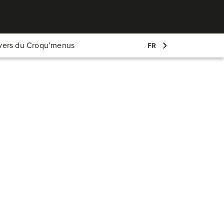
Mon compte
ivers du Croqu’menus
FR
Log-in