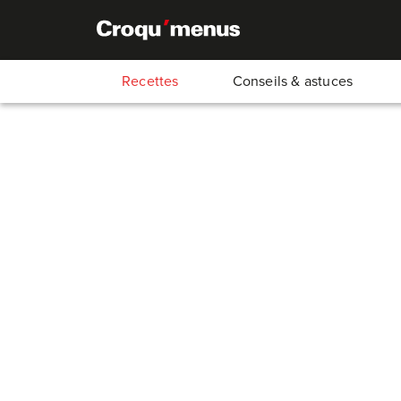
Recettes
Conseils & astuces
Salade de pois mange-t
melon
40
Min.
30
Min.
10
Min.