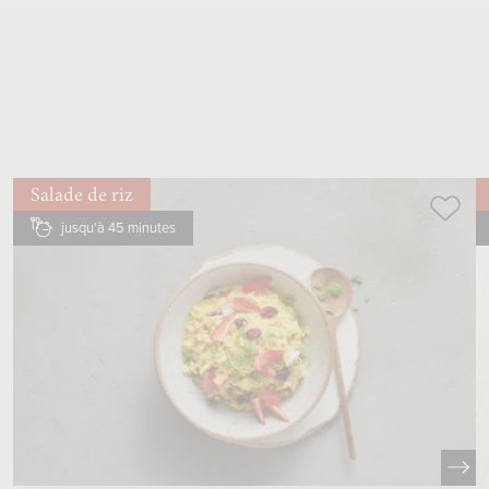
petits morceaux si besoin, mettre dans un
saladier
Salade de riz
jusqu'à 45 minutes