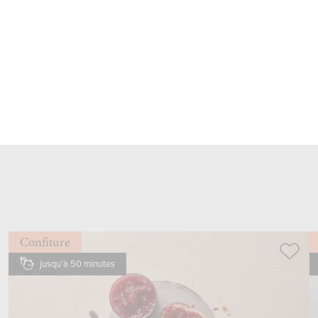
frémissante, pocher
temps
3-4 min
retirer à l’aide de l’
écumoire
, laisse égoutter
poser sur les tranches de pain
Confiture
jusqu'à 50 minutes