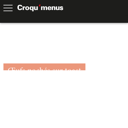
Œufs pochés sur toast
15
Min.
15
Min.