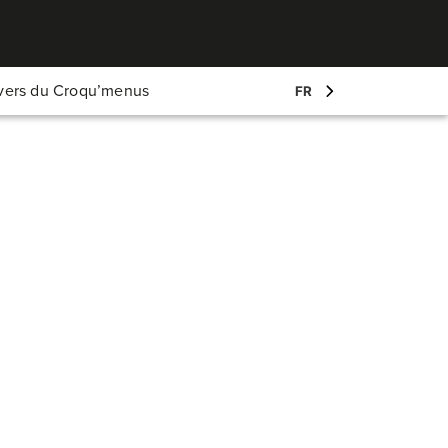
Mon compte
ivers du Croqu’menus
FR
Log-in