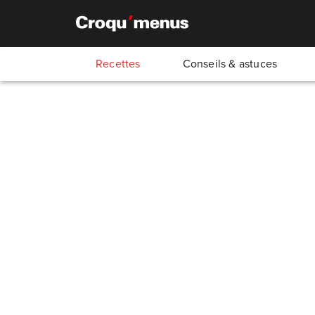
Recettes
Conseils & astuces
Compote de pruneaux
15
Min.
15
Min.
4