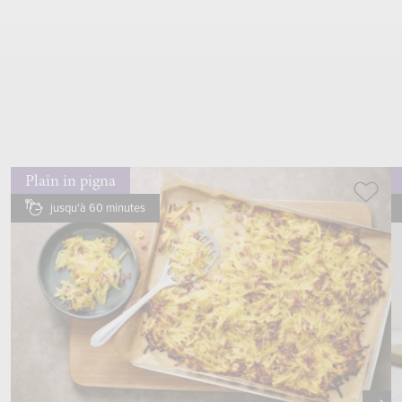
mettre dans une
casserole
, faire fondre à feu moyen,
verser dans un
saladier
Plain in pigna
jusqu'à 60 minutes