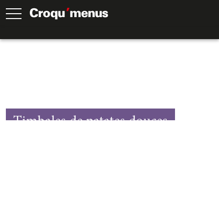
Timbales de patates douces
65
Min.
30
Min.
35
Min.