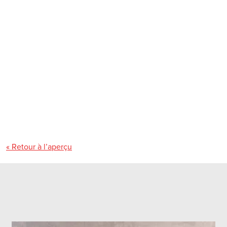
« Retour à l’aperçu
Tu
peux
récolter
des herbes
fraîches
soit
dans
le
pot
sur
le
rebord
de la
fenêtre
,
soit
en
acheter
en
bouquet
au
magasin
.
Plus
les
herbes
sont
fraîches
, mieux c’est. Si tu
dois
tout
de
même
les
garder
,
place
le
bouquet
dans
un
verre
d’eau