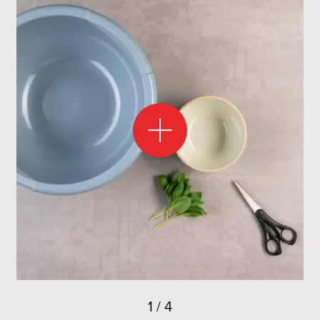
comme
des
fleurs
coupées
. Tu
peux
également
couper
les
herbes
fraîches
,
les
congeler
dans
un
bac
à
glaçons
et
les
conserver
ainsi
.
Les
herbes
qui
ont
été
en
contact
avec
la
terre
doivent
être
lavées
. Ne
coupe
les
feuilles
et
les
tiges
qu’au
moment
de
les
utiliser
, à
l’aide
d’un
couteau
bien
aiguisé
ou
de
ciseaux
de
cuisine
propres. Cela
permet
de
préserver
les
arômes
des
herbes.
1
/
4