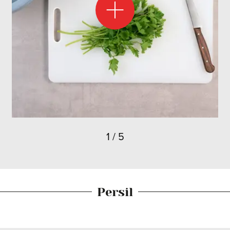
1
/
5
Persil