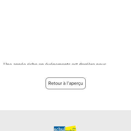
Une année riche en événements est derrière nous.
Au cours des derniers mois,
nous vous avons proposé
, en
plus de cette nouvelle section actualités, une variété
d’accompagnements
savoureux:
Page dédiée aux
«quantités par personne»
Recettes en images
Illustrations des termes du
glossaire
Et l’année prochaine,
le menu s’annonce tout aussi