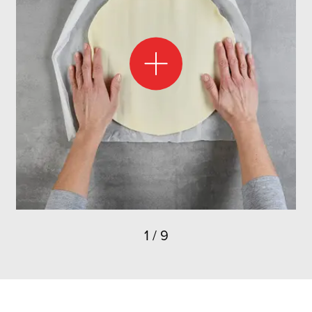
Croissants aux légumes
Croissants à la courgette et au fromage
Croissants au tofu et au sésame
Former des croissants n’est pas très compliqué. Il faut juste
un peu d’habileté pour enrouler la farce afin qu’elle ne
s’échappe pas pendant la cuisson. Mais une fois les premiers
croissants roulés, cela ne devrait plus poser de problème.
1
/
9