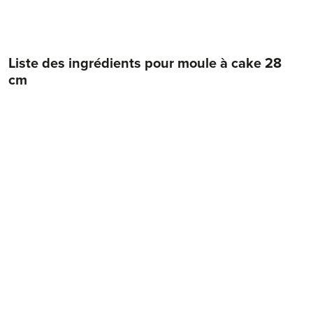
Liste des ingrédients pour
moule à cake 28
cm
4
œufs
2 pincées
sel
150 g
beurre mou
150 g
cassonade
400 g
purée de marrons
100 g
amandes moulues
2 cs
cacao en poudre