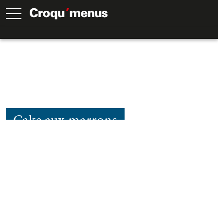
Cake aux marrons
85
Min.
30
Min.
55
Min.