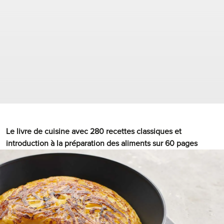
2
.
Pas
90 g
beurre mou
mettre dans un
saladier
mélanger au
batteur-mixeur
jusqu’à ce que des petites
pointes se forment
Le livre de cuisine avec 280 recettes classiques et
introduction à la préparation des aliments sur 60 pages