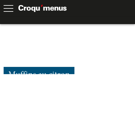
Muffins au citron
50
Min.
30
Min.
20
Min.