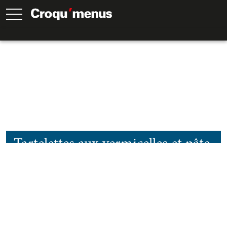
Tartelettes aux vermicelles et pâte
maison
60
Min.
45
Min.