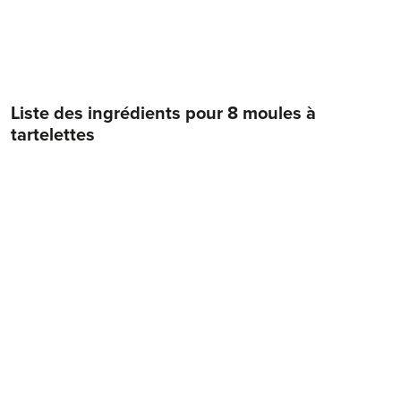
15
Min.
Liste des ingrédients pour
8 moules à
tartelettes
200 g
farine
2 cs
sucre
1 pincée
sel
100 g
beurre froid
0.5
citron
1
œuf