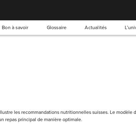
Bon à savoir
Glossaire
Actualités
L’un
brée et
variée,
avec tout ce dont ton organisme a
llustre les recommandations nutritionnelles suisses. Le modèle d
 repas principal de manière optimale.