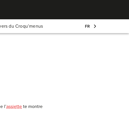
Mon compte
ivers du Croqu’menus
FR
Log-in
 besoin
e l’
assiette
te montre