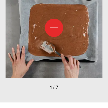
découpe du gâteau roulé, voici quelques conseils pour le
former.
Il convient notamment de rouler le biscuit une première fois
dans un
torchon
ou dans le
papier cuisson
après la cuisson.
Cela évite que le biscuit se dessèche en refroidissant et on
peut ensuite le rouler sans problème avec la farce.
La
consistance
de la pâte à biscuit de Savoie est également
déterminante pour le gâteau roulé. Cette pâte est préparée
avec des blancs d’œuf et doit rester aérée. Tu peux voir
dans cette
vidéo
la meilleure façon de procéder.
1
/
7